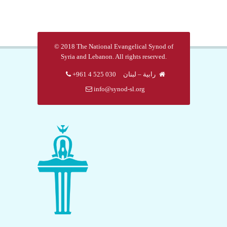
© 2018 The National Evangelical Synod of
Syria and Lebanon. All rights reserved.
رابية – لبنان
030 525 4 961+
info@synod-sl.org