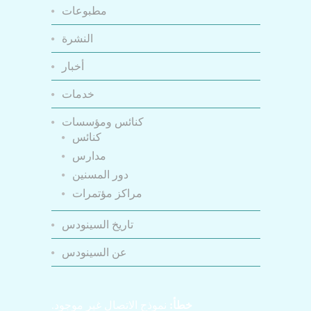
مطبوعات
النشرة
أخبار
خدمات
كنائس ومؤسسات
كنائس
مدارس
دور المسنين
مراكز مؤتمرات
تاريخ السينودس
عن السينودس
خطأ:
نموذج الاتصال غير موجود.