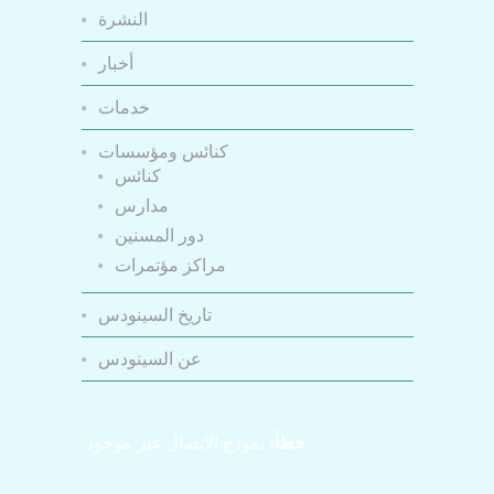
النشرة
أخبار
خدمات
كنائس ومؤسسات
كنائس
مدارس
دور المسنين
مراكز مؤتمرات
تاريخ السينودس
عن السينودس
خطأ:
نموذج الاتصال غير موجود.