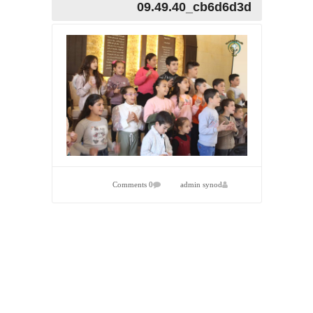
09.49.40_cb6d6d3d
0 Comments
admin synod