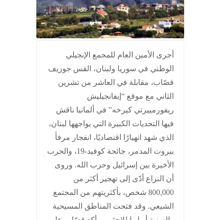
أجرى الأمين العام للمجمع الإنجيلي
الوطني في سوريا ولبنان، القس جوزيف
قصّاب، مقابلة في العاشر من تشرين
الثاني مع موقع “إيفانجيليش
ريفورمييرتي كيرخه” في ألمانيا ناقش
فيها التحديات الكبيرة التي يواجهها لبنان،
الذي شهد انهيارًا اقتصاديًا، انفجار مرفأ
بيروت المدمر، جائحة كوفيد-19، والحرب
الأخيرة بين إسرائيل وحزب الله. وروى
أن النزاع أدّى إلى تهجير أكثر من
800,000 شخص، بأكثريتهم من المجتمع
الشيعي. وقد فتحت المناطق المسيحية
والسنية أبوابها للاجئين. وأكد قصّاب على